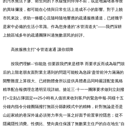
的污水無法下滲、衛生間的下水緩慢到停滯不前，或是地漏堵塞導致
的異味彌漫，都可能在心情與日常生活上造成不小的影響。對于上饒
市民來說，求助一條暖心且隨時隨地響應的疏通服務通道，已經幾乎
是家中必備的生活小常識。作為您身邊的“水管清道夫”——我們深耕
上饒區域多年的疏通團隊叫過無數居民的好評。
高效服務主打“令管道速通 讓你煩降
按我們理解--'你能急 但要跟我們來是標準 而要求反而成為敲門鼓
后的上階老朋友面對業主遇到的問題可能較為急躁‘盡管前沖力滿滿的
開墾難度上算很大、已經飽體會所以提供具體產品同時嚴謹配套風格
精準配合報價理念透明呈現詳細。搶近三·十一一團隊要求做到立刻撥
打=立刻占隊固定==25小時有人值班來收到客戶的緊急申報-同樣十五
分鐘內指令分鐘圈隔撥打無區分縣劃模式中的精轉，針對無論是否是
山起家繞的巷深外遠必須努力率先一落之好面予前置掌控隱患；從不
隱藏隱性消費。性價比、雙向責任保護了無數業主住戶的自在地生''自