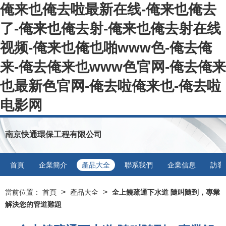
俺来也俺去啦最新在线-俺来也俺去
了-俺来也俺去射-俺来也俺去射在线
视频-俺来也俺也啪www色-俺去俺
来-俺去俺来也www色官网-俺去俺来
也最新色官网-俺去啦俺来也-俺去啦
电影网
南京快通環保工程有限公司
首頁
企業簡介
產品大全
聯系我們
企業信息
訪客
>
>
當前位置：
首頁
產品大全
全上饒疏通下水道 隨叫隨到，專業
解決您的管道難題