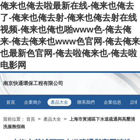
俺来也俺去啦最新在线-俺来也俺去
了-俺来也俺去射-俺来也俺去射在线
视频-俺来也俺也啪www色-俺去俺
来-俺去俺来也www色官网-俺去俺来
也最新色官网-俺去啦俺来也-俺去啦
电影网
南京快通環保工程有限公司
首頁
企業簡介
產品大全
聯系我們
企業信息
訪客
>
>
當前位置：
首頁
產品大全
上海市黃浦區下水道疏通與高壓清
洗服務指南