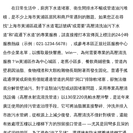
在日常生活中，廚房下水道堵塞、衛生間排水不暢或管道油污堆
積，是不少上海市黃浦區居民和商戶常遇到的難題。如果您正在尋
找“上海市黃浦區疏通下水道電話號碼”或需要“高壓清洗油污下水
道”和“疏通下水道”的專業服務，請直接撥打本宣傳頁上標注的24小時
服務熱線（示例：021-1234-5678），或參考本區正規社區服務中心
合作企業名單，以獲取最快響應。\n\n一、為何需要專業的高壓清洗
服務？\n黃浦區作為中心城區，老舊小區多、餐飲商鋪密集，管道內
壁易因油脂、食物殘渣和大顆粒雜物長期附著而發生固化。普通手搖
疏通彈簧或廚衛剪僅能通過管道的局部“洞口”排除軟堵塞，卻無法徹
底分解管壁油污。對于這類油污型或頑固堵塞問題，采用專業高壓清
洗設備（高壓水射流清洗管道）以130至220兆帕水壓沖擊，是近年來
廣泛使用的排污管道治理手段。它可將油脂層直接擊碎、沖洗并排入
市政污水管網，從根源上上減少復發。高壓清洗不僅針對橫管，還能
有效處理五樓以上樓梯下方的預留接口管道— —尤其是回彎多且深的
老式泥鑄管區。為了避免“沖了又堵”，選擇擁有防水膠瓣連接鋼芯通